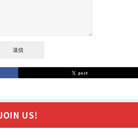
post
JOIN US!