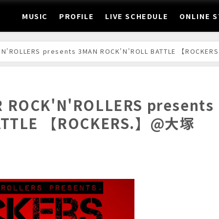
MUSIC
PROFILE
LIVE SCHEDULE
ONLINE 
N'ROLLERS presents 3MAN ROCK'N'ROLL BATTLE 【ROCKER
 ROCK'N'ROLLERS presents
BATTLE 【ROCKERS.】@大塚